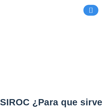
Calculadora de cuotas
SIROC ¿Para que
sirve el SUA?
SIROC ¿Para que sirve