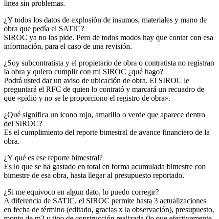
linea sin problemas.
¿Y todos los datos de explosión de insumos, materiales y mano de
obra que pedía el SATIC?
SIROC ya no los pide. Pero de todos modos hay que contar con esa
información, para el caso de una revisión.
¿Soy subcontratista y el propietario de obra o contratista no registran
la obra y quiero cumplir con mi SIROC ¿qué hago?
Podrá usted dar un aviso de ubicación de obra. El SIROC le
preguntará el RFC de quien lo contrató y marcará un recuadro de
que «pidió y no se le proporciono el registro de obra».
¿Qué significa un icono rojo, amarillo o verde que aparece dentro
del SIROC?
Es el cumplimiento del reporte bimestral de avance financiero de la
obra.
¿Y qué es ese reporte bimestral?
Es lo que se ha gastado en total en forma acumulada bimestre con
bimestre de esa obra, hasta llegar al presupuesto reportado.
¿Si me equivoco en algun dato, lo puedo corregir?
A diferencia de SATIC, el SIROC permite hasta 3 actualizaciones
en fecha de término (editado, gracias x la observación), presupuesto,
monto de m2 y tipo de construcción realizada (lo que efectivamente