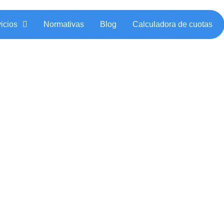
icios
Normativas
Blog
Calculadora de cuotas
cer ante un Embar
e el IMSS?