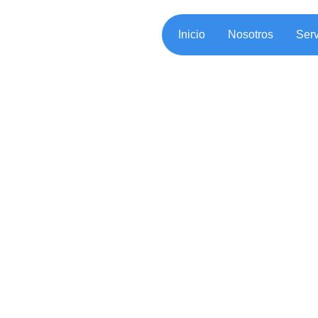
Inicio
Nosotros
Serv
SIROC ¿Qué ha
Bancarias ant