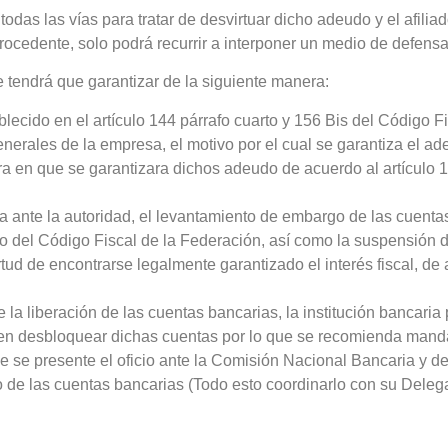
das las vías para tratar de desvirtuar dicho adeudo y el afilia
ocedente, solo podrá recurrir a interponer un medio de defensa
e tendrá que garantizar de la siguiente manera:
blecido en el artículo 144 párrafo cuarto y 156 Bis del Código F
nerales de la empresa, el motivo por el cual se garantiza el a
ra en que se garantizara dichos adeudo de acuerdo al artículo 
tía ante la autoridad, el levantamiento de embargo de las cuenta
fo del Código Fiscal de la Federación, así como la suspensión d
tud de encontrarse legalmente garantizado el interés fiscal, de
a liberación de las cuentas bancarias, la institución bancaria 
as en desbloquear dichas cuentas por lo que se recomienda mand
ue se presente el oficio ante la Comisión Nacional Bancaria y d
o de las cuentas bancarias (Todo esto coordinarlo con su Deleg