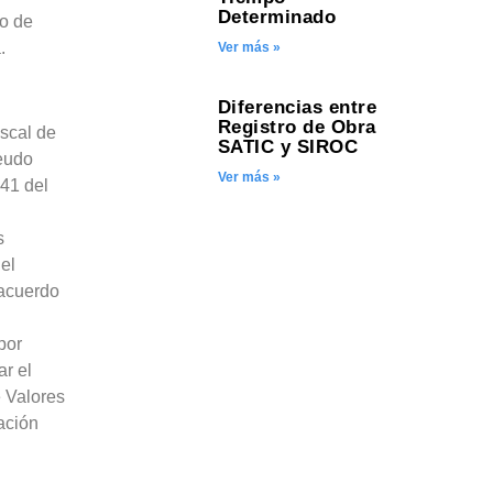
Determinado
do de
.
Ver más »
Diferencias entre
Registro de Obra
iscal de
SATIC y SIROC
deudo
Ver más »
141 del
s
el
 acuerdo
por
ar el
e Valores
ación