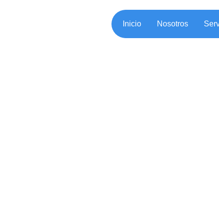
Inicio
Nosotros
Serv
SIROC ¿Qué se
construcción?